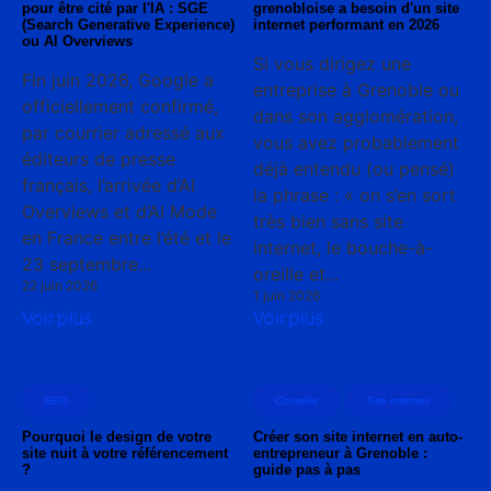
pour être cité par l'IA : SGE
grenobloise a besoin d'un site
(Search Generative Experience)
internet performant en 2026
ou AI Overviews
Si vous dirigez une
Fin juin 2026, Google a
entreprise à Grenoble ou
officiellement confirmé,
dans son agglomération,
par courrier adressé aux
vous avez probablement
éditeurs de presse
déjà entendu (ou pensé)
français, l’arrivée d’AI
la phrase : « on s’en sort
Overviews et d’AI Mode
très bien sans site
en France entre l’été et le
internet, le bouche-à-
23 septembre...
oreille et...
22 juin 2026
1 juin 2026
Voir plus
Voir plus
SEO
Conseils
Site internet
Pourquoi le design de votre
Créer son site internet en auto-
site nuit à votre référencement
entrepreneur à Grenoble :
?
guide pas à pas