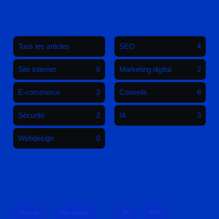
Tous les articles
SEO
4
Site internet
6
Marketing digital
2
E-commerce
2
Conseils
6
Sécurité
2
IA
3
Webdesign
0
Conseils
Site internet
IA
SEO