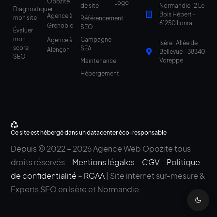
Opozite
Logo
de site
Normandie : 2 Le
Diagnostiquer
Bois Hébert -
Agence à
mon site
Référencement
61250 Lonrai
Grenoble
SEO
Évaluer
mon
Campagne
Agence à
Isère : Allée de
score
SEA
Alençon
Bellevue - 38340
SEO
Voreppe
Maintenance
Hébergement
Ce site est hébergé dans un datacenter éco-responsable
Depuis © 2022 – 2026 Agence Web Opozite tous
droits réservés –
Mentions légales
–
CGV
–
Politique
de confidentialité
–
RGAA
| Site internet sur-mesure &
Experts SEO en Isère et Normandie.