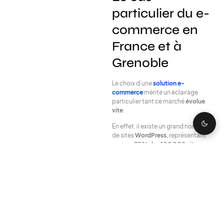
particulier du e-
commerce en
France et à
Grenoble
Le choix d’une
solution e-
commerce
mérite un éclairage
particulier tant ce marché
évolue
vite
.
En effet, il existe un grand nombre
de sites
WordPress
, représentant
environ
35 % des 100 000 sites
web les plus fréquentés
.
Parmi eux figurent notamment les
sites de
la Maison Blanche
,
de
Reuters, de TED, de la Walt Disney
Company
, ainsi que ceux de
personnalités telles que
Sylvester Stallone,
Philippe Etchebest
ou encore