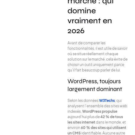
marché : qui
domine
vraiment en
2026
Avant de comparer les
fonctionnalités, il est utile de savoir
où se situe réellement chaque
solution sur le marché, cela évite de
choisir un outil uniquement parce
qu’il fait beaucoup parler de lui.
WordPress, toujours
largement dominant
Selon les données
W3Techs
, qui
analysent l’ensemble des sites web
indexés,
WordPress propulse
aujourd’hui plus de
42 % de tous
les sites internet
dans le monde, et
environ
60 % des sites qui utilisent
un CMS
identifiable. Aucune autre