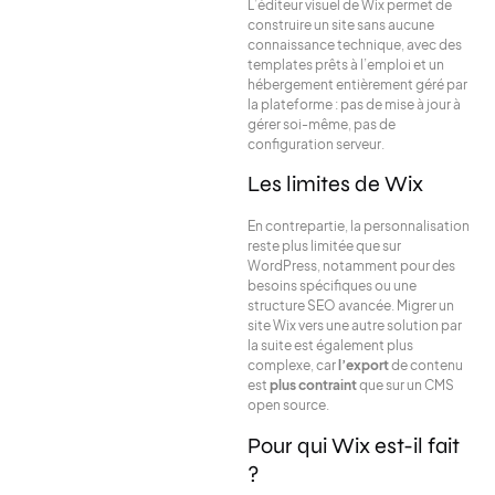
L’éditeur visuel de Wix permet de
construire un site sans aucune
connaissance technique, avec des
templates prêts à l’emploi et un
hébergement entièrement géré par
la plateforme : pas de mise à jour à
gérer soi-même, pas de
configuration serveur.
Les limites de Wix
En contrepartie, la personnalisation
reste plus limitée que sur
WordPress, notamment pour des
besoins spécifiques ou une
structure SEO avancée. Migrer un
site Wix vers une autre solution par
la suite est également plus
complexe, car
l’export
de contenu
est
plus contraint
que sur un CMS
open source.
Pour qui Wix est-il fait
?