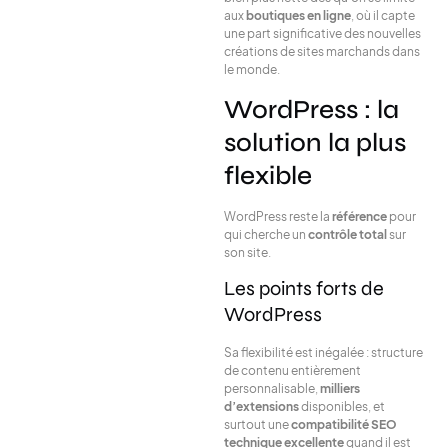
aux
boutiques en ligne
, où il capte
une part significative des nouvelles
créations de sites marchands dans
le monde.
WordPress : la
solution la plus
flexible
WordPress reste la
référence
pour
qui cherche un
contrôle total
sur
son site.
Les points forts de
WordPress
Sa flexibilité est inégalée : structure
de contenu entièrement
personnalisable,
milliers
d’extensions
disponibles, et
surtout une
compatibilité SEO
technique excellente
quand il est