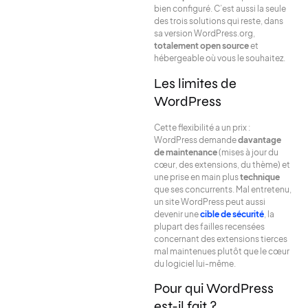
bien configuré. C’est aussi la seule
des trois solutions qui reste, dans
sa version WordPress.org,
totalement open source
et
hébergeable où vous le souhaitez.
Les limites de
WordPress
Cette flexibilité a un prix :
WordPress demande
davantage
de maintenance
(mises à jour du
cœur, des extensions, du thème) et
une prise en main plus
technique
que ses concurrents. Mal entretenu,
un site WordPress peut aussi
devenir une
cible de sécurité
, la
plupart des failles recensées
concernant des extensions tierces
mal maintenues plutôt que le cœur
du logiciel lui-même.
Pour qui WordPress
est-il fait ?