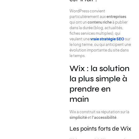
WordPress convient
particulièrement aux
entreprises
qui ont un
contenu riche
à publier
dans la durée (blog, actualités,
fiches services multiples), qui
veulent une
vraie stratégie SEO
sur
le long terme, ou qui anticipent une
évolution importante du site dans
le temps.
Wix : la solution
la plus simple à
prendre en
main
Wix a construit sa réputation sur la
simplicité
et
l’accessibilité
.
Les points forts de Wix