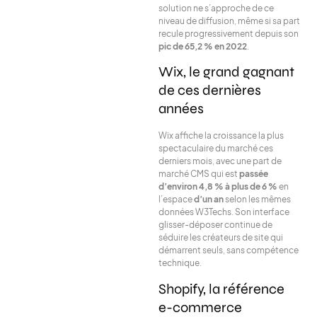
solution ne s’approche de ce
niveau de diffusion, même si sa part
recule progressivement depuis son
pic de 65,2 % en 2022
.
Wix, le grand gagnant
de ces dernières
années
Wix affiche la croissance la plus
spectaculaire du marché ces
derniers mois, avec une part de
marché CMS qui est
passée
d’environ 4,8 % à plus de 6 %
en
l’espace
d’un an
selon les mêmes
données W3Techs. Son interface
glisser-déposer continue de
séduire les créateurs de site qui
démarrent seuls, sans compétence
technique.
Shopify, la référence
e-commerce