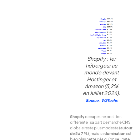
Shopify : 1er
hébergeur au
monde devant
Hostinger et
Amazon (5,2%
en Juillet 2026).
Source : W3Techs
Shopify
occupe une position
différente : sa part de marché CMS
globale reste plus modeste (
autour
de 5 à 7 %
), mais sa
domination
est
bien plus nette dès qu’on se limite