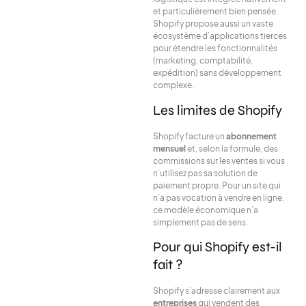
et particulièrement bien pensée.
Shopify propose aussi un vaste
écosystème d’applications tierces
pour étendre les fonctionnalités
(marketing, comptabilité,
expédition) sans développement
complexe.
Les limites de Shopify
Shopify facture un
abonnement
mensuel
et, selon la formule, des
commissions sur les ventes si vous
n’utilisez pas sa solution de
paiement propre. Pour un site qui
n’a pas vocation à vendre en ligne,
ce modèle économique n’a
simplement pas de sens.
Pour qui Shopify est-il
fait ?
Shopify s’adresse clairement aux
entreprises
qui vendent des